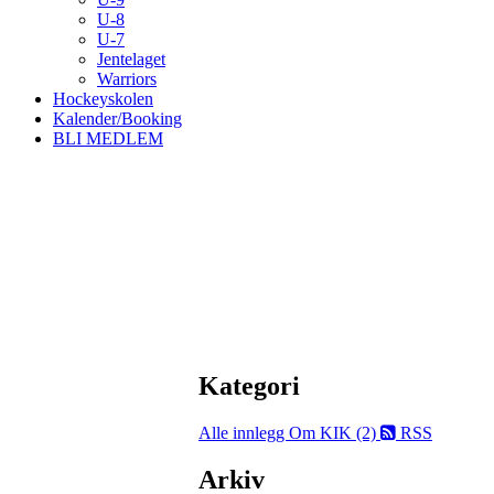
U-8
U-7
Jentelaget
Warriors
Hockeyskolen
Kalender/Booking
BLI MEDLEM
Kategori
Alle innlegg
Om KIK (2)
RSS
Arkiv