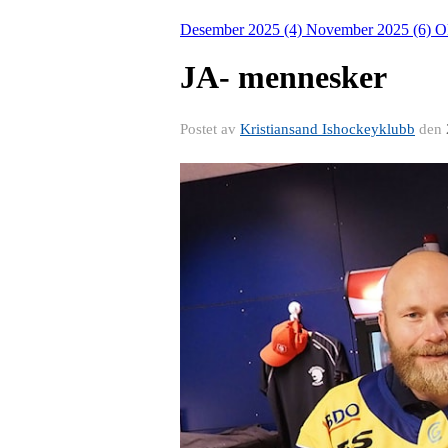
Desember 2025 (4)
November 2025 (6)
O
JA- mennesker
Postet av
Kristiansand Ishockeyklubb
den