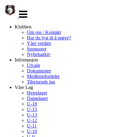
Veksle
navigasjon
Klubben
Om oss / Kontakt
Har du lyst til å prøve?
Våre verdier
Sponsorer
Nyhetsarkiv
Informasjon
Utvalg
Dokumenter
Medlemsfordeler
Tilreisende lag
Våre Lag
Herrelaget
Damelaget
U-18
U-15
U-13
U-12
U-11
U-10
U-9