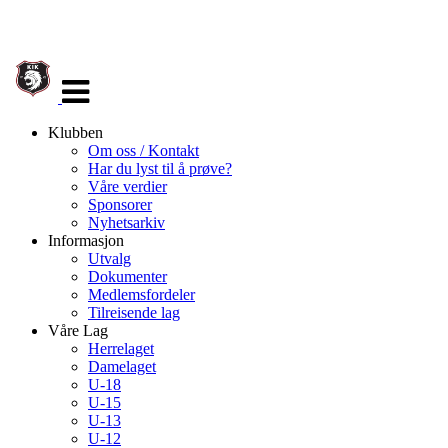
Veksle
navigasjon
Klubben
Om oss / Kontakt
Har du lyst til å prøve?
Våre verdier
Sponsorer
Nyhetsarkiv
Informasjon
Utvalg
Dokumenter
Medlemsfordeler
Tilreisende lag
Våre Lag
Herrelaget
Damelaget
U-18
U-15
U-13
U-12