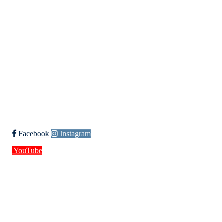
Møllevannsveien 36, 4616 KRISTIANSAND S
Org. nr.: 994 155 210
+ 47 929 66 520
post@kik.no
Bli medlem i klubben!
Trykk her for innmelding
Facebook
Instagram
YouTube