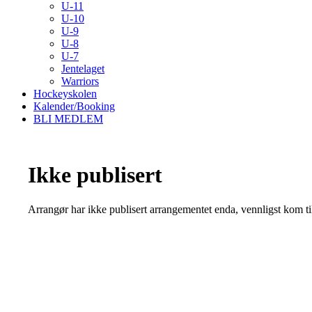
U-11
U-10
U-9
U-8
U-7
Jentelaget
Warriors
Hockeyskolen
Kalender/Booking
BLI MEDLEM
Ikke publisert
Arrangør har ikke publisert arrangementet enda, vennligst kom ti
Kristiansand Ishockeyklubb