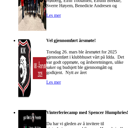
Høiberg, Eirin Tobiassen, Eirunn Brekke,
Sverre Høyem, Benedicte Andresen og
Les mer
Vel gjennomført årsmøte!
Torsdag 26. mars ble årsmøtet for 2025
gjennomført i klubbhuset vårt på Idda. Det
var godt oppmøte, og årsberetningen, ulike
saker og budsjett ble gjennomgått og
godkjent. Nytt av året
Les mer
Vinterferiecamp med Spencer Humphries
Da har vi gleden av å invitere til