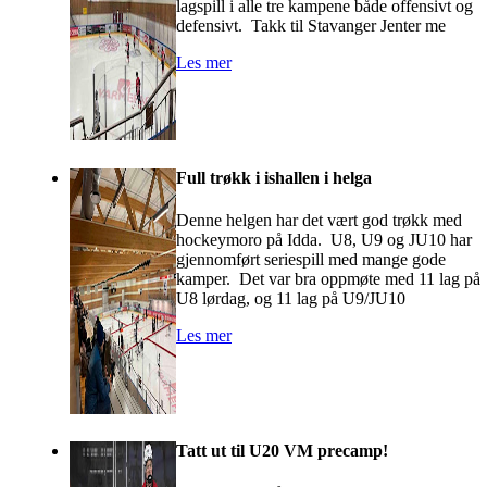
lagspill i alle tre kampene både offensivt og
defensivt. Takk til Stavanger Jenter me
Les mer
Full trøkk i ishallen i helga
Denne helgen har det vært god trøkk med
hockeymoro på Idda. U8, U9 og JU10 har
gjennomført seriespill med mange gode
kamper. Det var bra oppmøte med 11 lag på
U8 lørdag, og 11 lag på U9/JU10
Les mer
Tatt ut til U20 VM precamp!