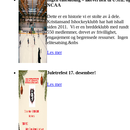
NCAA
Dette er en historie vi er stolte av å dele.
Kristiansand Ishockeyklubb har hatt ishall
siden 2011. Vi er en breddeklubb med rundt
550 medlemmer, drevet av frivillighet,
engasjement og begrensede ressurser. Ingen
elitesatsing.&nbs
Les mer
Juletrefest 17. desember!
Les mer