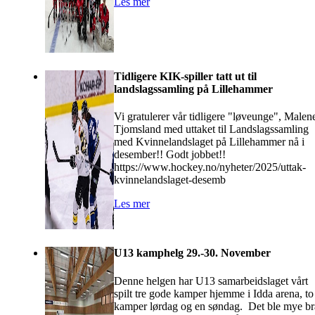
Les mer
Tidligere KIK-spiller tatt ut til
landslagssamling på Lillehammer
Vi gratulerer vår tidligere "løveunge", Malen
Tjomsland med uttaket til Landslagssamling
med Kvinnelandslaget på Lillehammer nå i
desember!! Godt jobbet!!
https://www.hockey.no/nyheter/2025/uttak-
kvinnelandslaget-desemb
Les mer
U13 kamphelg 29.-30. November
Denne helgen har U13 samarbeidslaget vårt
spilt tre gode kamper hjemme i Idda arena, to
kamper lørdag og en søndag. Det ble mye br