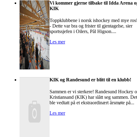
Vi kommer gjerne tilbake til Idda Arena o
KIK
Toppklubbene i norsk ishockey med mye ros
- Dette var bra og frister til gjentagelse, sier
sportssjefen i Oilers, Pål Higson....
Les mer
KIK og Randesund er blitt til en klubb!
Sammen er vi sterkere! Randesund Hockey 
Kristiansand (KIK) har slått seg sammen. De
ble vedtatt på et ekstraordinært årsmøte på...
Les mer