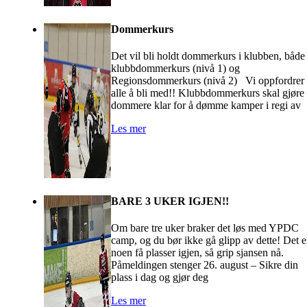
Dommerkurs
Det vil bli holdt dommerkurs i klubben, både
klubbdommerkurs (nivå 1) og
Regionsdommerkurs (nivå 2) Vi oppfordrer
alle å bli med!! Klubbdommerkurs skal gjøre
dommere klar for å dømme kamper i regi av
Les mer
BARE 3 UKER IGJEN!!
Om bare tre uker braker det løs med YPDC
camp, og du bør ikke gå glipp av dette! Det e
noen få plasser igjen, så grip sjansen nå.
Påmeldingen stenger 26. august – Sikre din
plass i dag og gjør deg
Les mer