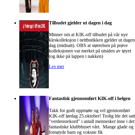
Tilbudet gjelder ut dagen i dag
Minner om at KIK-off tilbudet på vår nye
kleskolleksjon i nettbutikken gjelder ut dagen
dag (midnatt). OBS at størrelsen på prøve
kolleksjonen var merket på utsiden av tøyet
(og ikke på lappen i nakken)
Les mer
Fantastisk gjennomført KIK-off i helgen
Takk for godt oppmøte og vel gjennomført
KIK-off lørdag 25.oktober! Trolig ble det satt
"verdensrekord" i antall mennesker inne i det
fantastiske klubbhuset vårt. Mange glade og
fornøyde barn og voksne fik