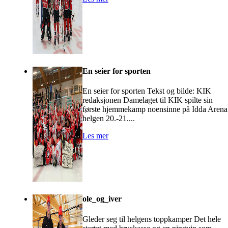
En seier for sporten
En seier for sporten Tekst og bilde: KIK
redaksjonen Damelaget til KIK spilte sin
første hjemmekamp noensinne på Idda Arena
helgen 20.-21....
Les mer
ole_og_iver
Gleder seg til helgens toppkamper Det hele