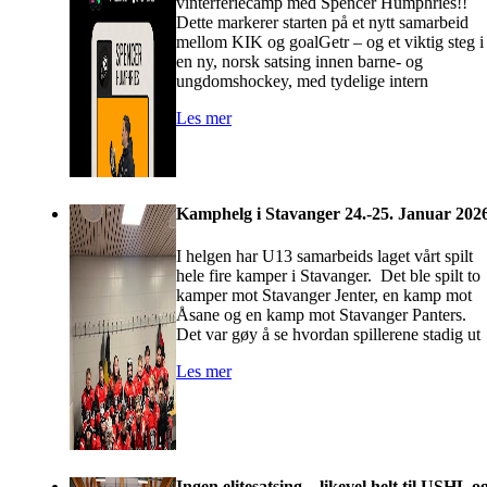
vinterferiecamp med Spencer Humphries!!
Dette markerer starten på et nytt samarbeid
mellom KIK og goalGetr – og et viktig steg i
en ny, norsk satsing innen barne- og
ungdomshockey, med tydelige intern
Les mer
Kamphelg i Stavanger 24.-25. Januar 202
I helgen har U13 samarbeids laget vårt spilt
hele fire kamper i Stavanger. Det ble spilt to
kamper mot Stavanger Jenter, en kamp mot
Åsane og en kamp mot Stavanger Panters.
Det var gøy å se hvordan spillerene stadig ut
Les mer
Ingen elitesatsing – likevel helt til USHL o