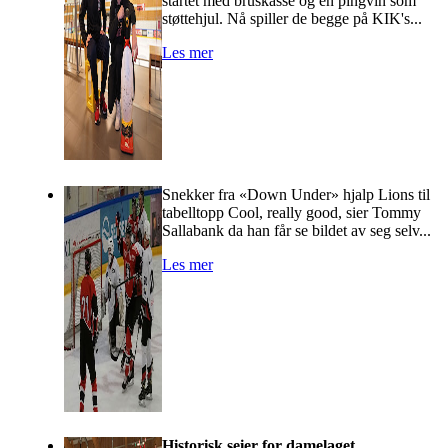
startet med bruskasse og en pingvin som
støttehjul. Nå spiller de begge på KIK's...
Les mer
Snekker fra «Down Under» hjalp Lions til
tabelltopp Cool, really good, sier Tommy
Sallabank da han får se bildet av seg selv...
Les mer
Historisk seier for damelaget