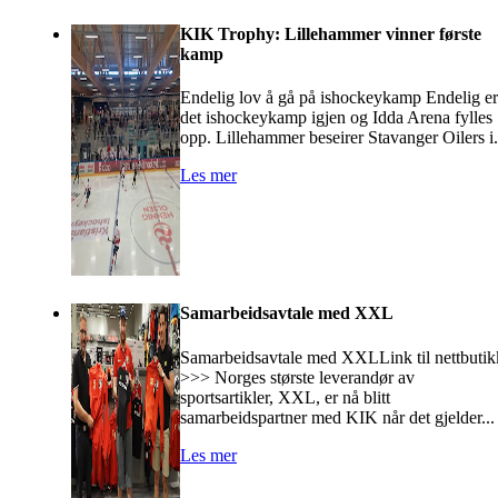
KIK Trophy: Lillehammer vinner første
kamp
Endelig lov å gå på ishockeykamp Endelig er
det ishockeykamp igjen og Idda Arena fylles
opp. Lillehammer beseirer Stavanger Oilers i.
Les mer
Samarbeidsavtale med XXL
Samarbeidsavtale med XXLLink til nettbutik
>>> Norges største leverandør av
sportsartikler, XXL, er nå blitt
samarbeidspartner med KIK når det gjelder...
Les mer