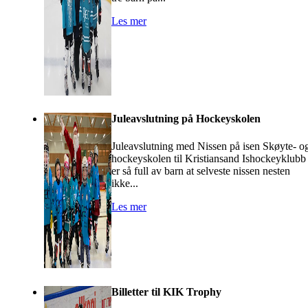
Les mer
Juleavslutning på Hockeyskolen
Juleavslutning med Nissen på isen Skøyte- o
hockeyskolen til Kristiansand Ishockeyklubb
er så full av barn at selveste nissen nesten
ikke...
Les mer
Billetter til KIK Trophy