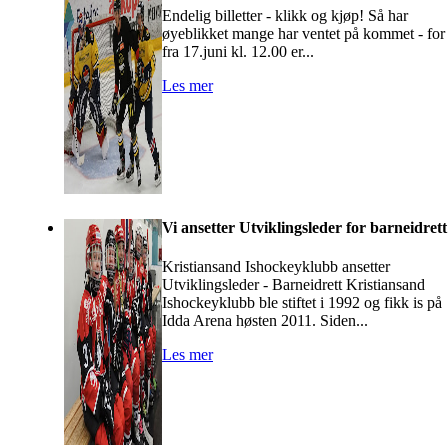
Endelig billetter - klikk og kjøp! Så har
øyeblikket mange har ventet på kommet - for
fra 17.juni kl. 12.00 er...
Les mer
Vi ansetter Utviklingsleder for barneidrett
Kristiansand Ishockeyklubb ansetter
Utviklingsleder - Barneidrett Kristiansand
Ishockeyklubb ble stiftet i 1992 og fikk is på
Idda Arena høsten 2011. Siden...
Les mer