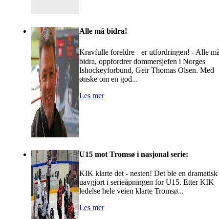
Alle må bidra!
Kravfulle foreldre er utfordringen! - Alle m
bidra, oppfordrer dommersjefen i Norges
Ishockeyforbund, Geir Thomas Olsen. Med
ønske om en god...
Les mer
U15 mot Tromsø i nasjonal serie:
KIK klarte det - nesten! Det ble en dramatisk
uavgjort i serieåpningen for U15. Etter KIK
ledelse hele veien klarte Tromsø...
Les mer