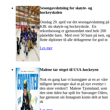
Sesongavslutning for skøyte- og
hockeyskolen
Onsdag 29. april var det sesongavslutning på
KIK sin skøyte-og hockeyskole. En
rekordsesong er gjennomført med hele 200
påmeldte barn. Med over 50 barn på isen, og
flotte diplomer til alle deltagerene for god in
Les mer
Malene tar steget til USA-hockeyen
Nok en gang kan vi kunngjøre at en av våre
tidligere løveunger skal ut på nye eventyr i
den store verden!! Malene Tjomsland, som
den siste tiden har spilt for Stavanger Oilers,
har gjennom sin Instagram konto delt at hun
sk
Les mer