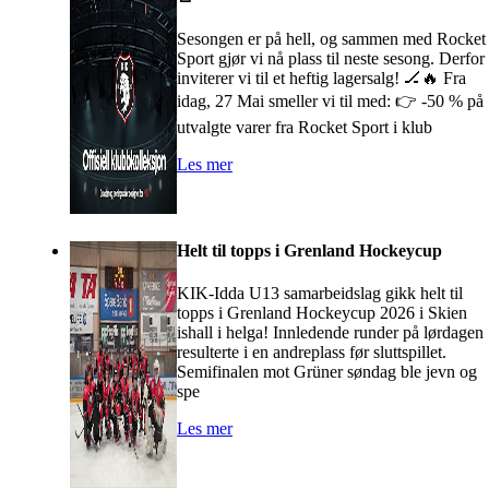
Sesongen er på hell, og sammen med Rocket
Sport gjør vi nå plass til neste sesong. Derfor
inviterer vi til et heftig lagersalg! 🏒🔥 Fra
idag, 27 Mai smeller vi til med: 👉 -50 % på
utvalgte varer fra Rocket Sport i klub
Les mer
Helt til topps i Grenland Hockeycup
KIK-Idda U13 samarbeidslag gikk helt til
topps i Grenland Hockeycup 2026 i Skien
ishall i helga! Innledende runder på lørdagen
resulterte i en andreplass før sluttspillet.
Semifinalen mot Grüner søndag ble jevn og
spe
Les mer