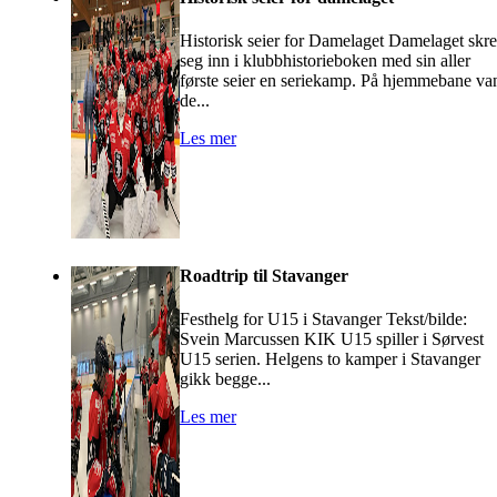
Historisk seier for Damelaget Damelaget skr
seg inn i klubbhistorieboken med sin aller
første seier en seriekamp. På hjemmebane va
de...
Les mer
Roadtrip til Stavanger
Festhelg for U15 i Stavanger Tekst/bilde:
Svein Marcussen KIK U15 spiller i Sørvest
U15 serien. Helgens to kamper i Stavanger
gikk begge...
Les mer