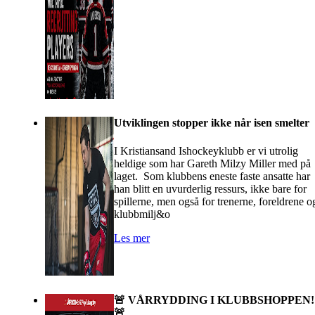
Utviklingen stopper ikke når isen smelter
I Kristiansand Ishockeyklubb er vi utrolig
heldige som har Gareth Milzy Miller med på
laget. Som klubbens eneste faste ansatte har
han blitt en uvurderlig ressurs, ikke bare for
spillerne, men også for trenerne, foreldrene o
klubbmilj&o
Les mer
🚨 VÅRRYDDING I KLUBBSHOPPEN!
🚨