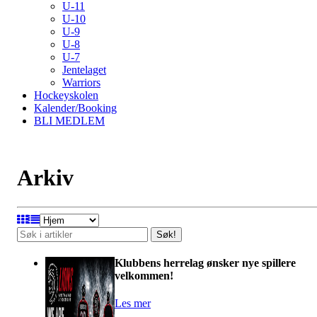
U-11
U-10
U-9
U-8
U-7
Jentelaget
Warriors
Hockeyskolen
Kalender/Booking
BLI MEDLEM
Arkiv
Søk!
Klubbens herrelag ønsker nye spillere
velkommen!
Les mer