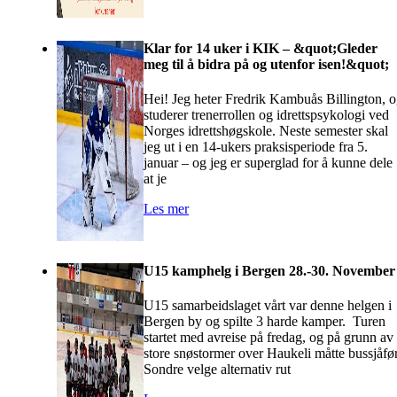
Klar for 14 uker i KIK – &quot;Gleder
meg til å bidra på og utenfor isen!&quot;
Hei! Jeg heter Fredrik Kambuås Billington, 
studerer trenerrollen og idrettspsykologi ved
Norges idrettshøgskole. Neste semester skal
jeg ut i en 14-ukers praksisperiode fra 5.
januar – og jeg er superglad for å kunne dele
at je
Les mer
U15 kamphelg i Bergen 28.-30. November
U15 samarbeidslaget vårt var denne helgen i
Bergen by og spilte 3 harde kamper. Turen
startet med avreise på fredag, og på grunn av
store snøstormer over Haukeli måtte bussjåfø
Sondre velge alternativ rut