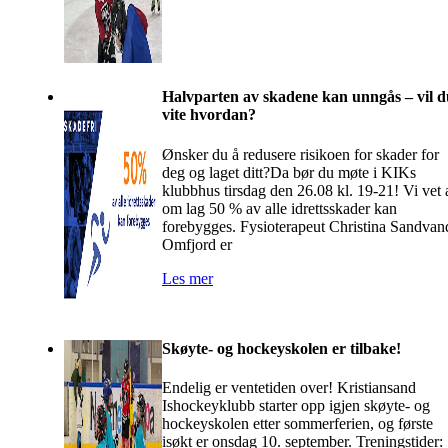
Halvparten av skadene kan unngås – vil d
vite hvordan?
Ønsker du å redusere risikoen for skader for
deg og laget ditt?Da bør du møte i KIKs
klubbhus tirsdag den 26.08 kl. 19-21! Vi vet 
om lag 50 % av alle idrettsskader kan
forebygges. Fysioterapeut Christina Sandvan
Omfjord er
Les mer
Skøyte- og hockeyskolen er tilbake!
Endelig er ventetiden over! Kristiansand
Ishockeyklubb starter opp igjen skøyte- og
hockeyskolen etter sommerferien, og første
isøkt er onsdag 10. september. Treningstider: