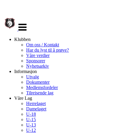
Veksle
navigasjon
Klubben
Om oss / Kontakt
Har du lyst til å prøve?
Våre verdier
Sponsorer
Nyhetsarkiv
Informasjon
Utvalg
Dokumenter
Medlemsfordeler
Tilreisende lag
Våre Lag
Herrelaget
Damelaget
U-18
U-15
U-13
U-12