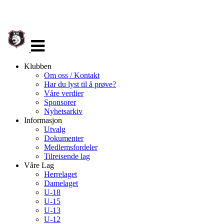
Veksle
navigasjon
Klubben
Om oss / Kontakt
Har du lyst til å prøve?
Våre verdier
Sponsorer
Nyhetsarkiv
Informasjon
Utvalg
Dokumenter
Medlemsfordeler
Tilreisende lag
Våre Lag
Herrelaget
Damelaget
U-18
U-15
U-13
U-12