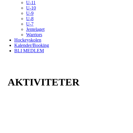
U-11
U-10
U-9
U-8
U-7
Jentelaget
Warriors
Hockeyskolen
Kalender/Booking
BLI MEDLEM
AKTIVITETER