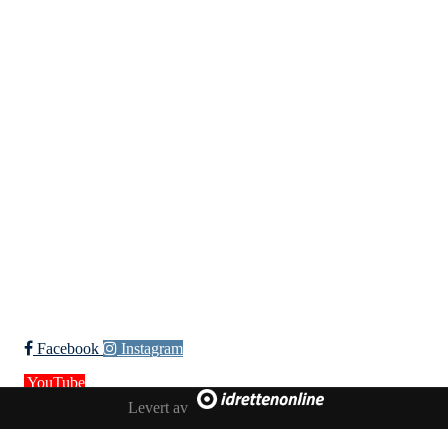
Kristiansand Ishockeyklubb
Møllevannsveien 36, 4616 KRISTIANSAND S
Org. nr.: 994 155 210
+ 47 929 66 520
post@kik.no
Bli medlem i klubben!
Trykk her for innmelding
Facebook
Instagram
YouTube
Levert av