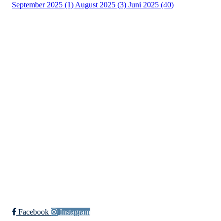
September 2025 (1)
August 2025 (3)
Juni 2025 (40)
Kristiansand Ishockeyklubb
Møllevannsveien 36, 4616 KRISTIANSAND S
Org. nr.: 994 155 210
+ 47 929 66 520
post@kik.no
Bli medlem i klubben!
Trykk her for innmelding
Facebook
Instagram