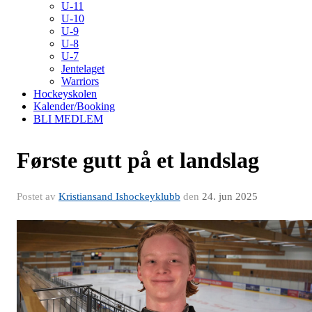
U-11
U-10
U-9
U-8
U-7
Jentelaget
Warriors
Hockeyskolen
Kalender/Booking
BLI MEDLEM
Første gutt på et landslag
Postet av
Kristiansand Ishockeyklubb
den
24. jun 2025