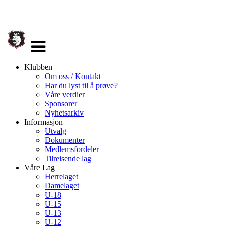
Veksle
navigasjon
Klubben
Om oss / Kontakt
Har du lyst til å prøve?
Våre verdier
Sponsorer
Nyhetsarkiv
Informasjon
Utvalg
Dokumenter
Medlemsfordeler
Tilreisende lag
Våre Lag
Herrelaget
Damelaget
U-18
U-15
U-13
U-12