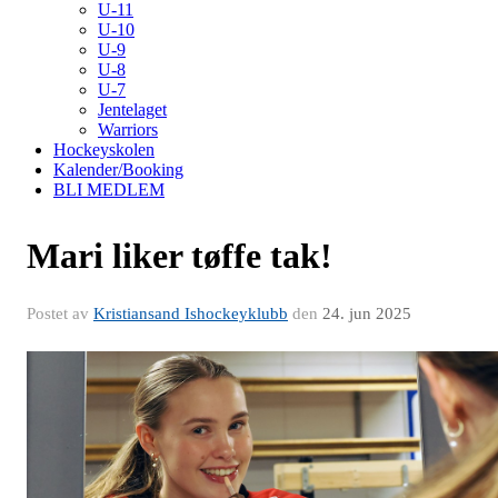
U-11
U-10
U-9
U-8
U-7
Jentelaget
Warriors
Hockeyskolen
Kalender/Booking
BLI MEDLEM
Mari liker tøffe tak!
Postet av
Kristiansand Ishockeyklubb
den
24. jun 2025