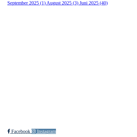
September 2025 (1)
August 2025 (3)
Juni 2025 (40)
Kristiansand Ishockeyklubb
Møllevannsveien 36, 4616 KRISTIANSAND S
Org. nr.: 994 155 210
+ 47 929 66 520
post@kik.no
Bli medlem i klubben!
Trykk her for innmelding
Facebook
Instagram