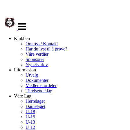
Veksle
navigasjon
Klubben
Om oss / Kontakt
Har du lyst til å prøve?
Våre verdier
Sponsorer
Nyhetsarkiv
Informasjon
Utvalg
Dokumenter
Medlemsfordeler
Tilreisende lag
Våre Lag
Herrelaget
Damelaget
U-18
U-15
U-13
U-12