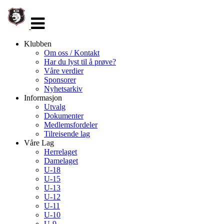
Veksle
navigasjon
Klubben
Om oss / Kontakt
Har du lyst til å prøve?
Våre verdier
Sponsorer
Nyhetsarkiv
Informasjon
Utvalg
Dokumenter
Medlemsfordeler
Tilreisende lag
Våre Lag
Herrelaget
Damelaget
U-18
U-15
U-13
U-12
U-11
U-10
U-9