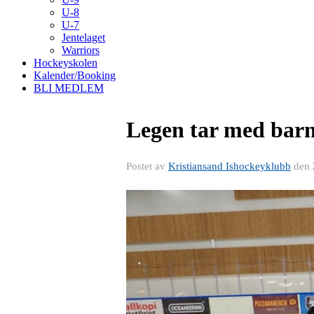
U-8
U-7
Jentelaget
Warriors
Hockeyskolen
Kalender/Booking
BLI MEDLEM
Legen tar med barn
Postet av
Kristiansand Ishockeyklubb
den