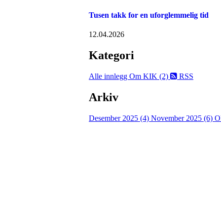
Tusen takk for en uforglemmelig tid
12.04.2026
Kategori
Alle innlegg
Om KIK (2)
RSS
Arkiv
Desember 2025 (4)
November 2025 (6)
O
Kristiansand Ishockeykl
Møllevannsveien 36, 4616 KRISTIANSAND
Org. nr.: 994 155 210