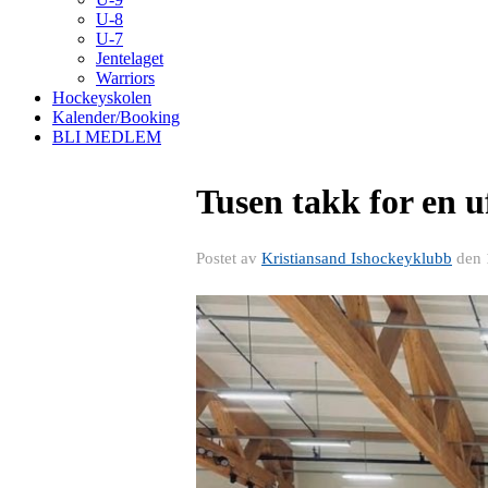
U-8
U-7
Jentelaget
Warriors
Hockeyskolen
Kalender/Booking
BLI MEDLEM
Tusen takk for en u
Postet av
Kristiansand Ishockeyklubb
den