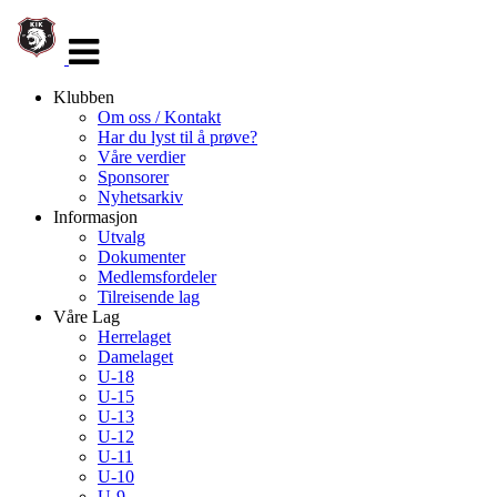
Veksle
navigasjon
Klubben
Om oss / Kontakt
Har du lyst til å prøve?
Våre verdier
Sponsorer
Nyhetsarkiv
Informasjon
Utvalg
Dokumenter
Medlemsfordeler
Tilreisende lag
Våre Lag
Herrelaget
Damelaget
U-18
U-15
U-13
U-12
U-11
U-10
U-9