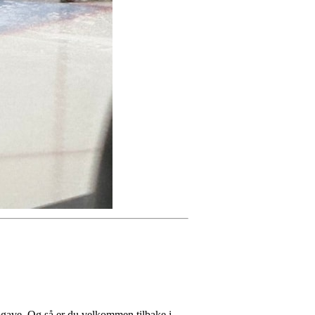
pgave. Og så er du velkommen tilbake i