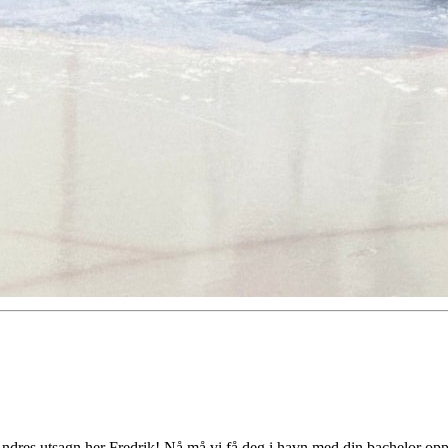
 Andres utsagn her Fredrik! Nå må vi få deg i havn med din bachelor op