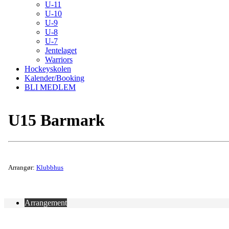
U-11
U-10
U-9
U-8
U-7
Jentelaget
Warriors
Hockeyskolen
Kalender/Booking
BLI MEDLEM
U15 Barmark
Arrangør:
Klubbhus
Arrangement