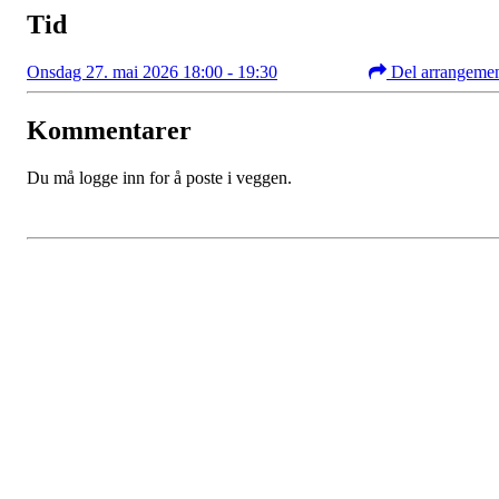
Tid
Onsdag 27. mai 2026 18:00 - 19:30
Del arrangeme
Kommentarer
Du må logge inn for å poste i veggen.
Kristiansand Ishockeyklubb
Møllevannsveien 36, 4616 KRISTIANSAND S
Org. nr.: 994 155 210
+ 47 929 66 520
post@kik.no