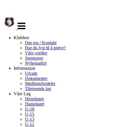
Veksle
navigasjon
Klubben
Om oss / Kontakt
Har du lyst til å prøve?
Våre verdier
Sponsorer
Nyhetsarkiv
Informasjon
Utvalg
Dokumenter
Medlemsfordeler
Tilreisende lag
Våre Lag
Herrelaget
Damelaget
U-18
U-15
U-13
U-12