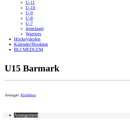
U-11
U-10
U-9
U-8
U-7
Jentelaget
Warriors
Hockeyskolen
Kalender/Booking
BLI MEDLEM
U15 Barmark
Arrangør:
Klubbhus
Arrangement