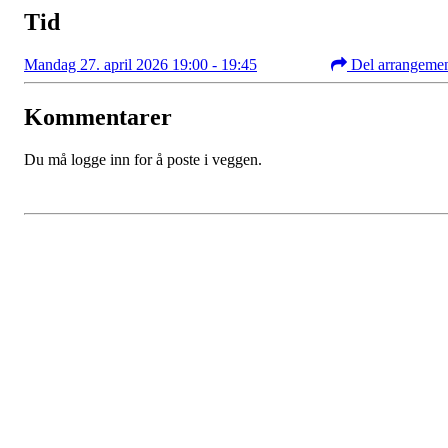
Tid
Mandag 27. april 2026 19:00 - 19:45
Del arrangeme
Kommentarer
Du må logge inn for å poste i veggen.
Kristiansand Ishockeyklubb
Møllevannsveien 36, 4616 KRISTIANSAND S
Org. nr.: 994 155 210
+ 47 929 66 520
post@kik.no