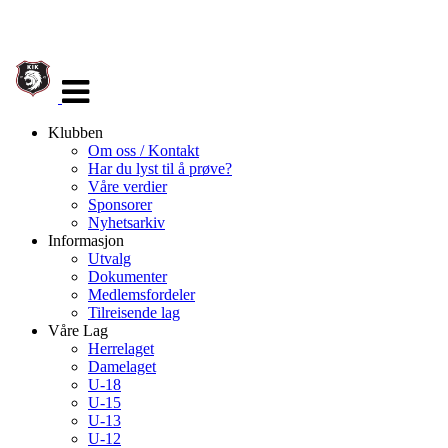
Veksle
navigasjon
Klubben
Om oss / Kontakt
Har du lyst til å prøve?
Våre verdier
Sponsorer
Nyhetsarkiv
Informasjon
Utvalg
Dokumenter
Medlemsfordeler
Tilreisende lag
Våre Lag
Herrelaget
Damelaget
U-18
U-15
U-13
U-12