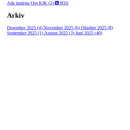
Alle innlegg
Om KIK (2)
RSS
Arkiv
Desember 2025 (4)
November 2025 (6)
Oktober 2025 (8)
September 2025 (1)
August 2025 (3)
Juni 2025 (40)
Kristiansand Ishockeyklubb
Møllevannsveien 36, 4616 KRISTIANSAND S
Org. nr.: 994 155 210
+ 47 929 66 520
post@kik.no
Bli medlem i klubben!