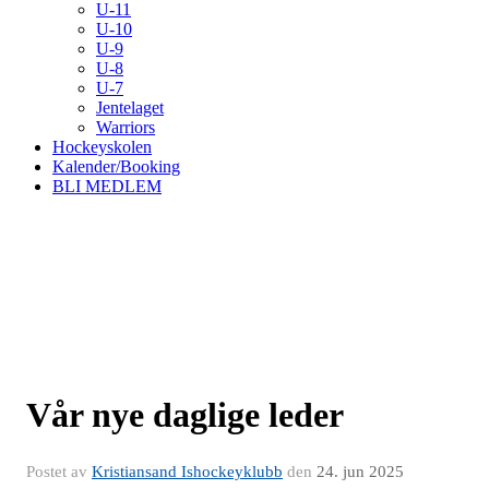
U-11
U-10
U-9
U-8
U-7
Jentelaget
Warriors
Hockeyskolen
Kalender/Booking
BLI MEDLEM
Vår nye daglige leder
Postet av
Kristiansand Ishockeyklubb
den
24. jun 2025