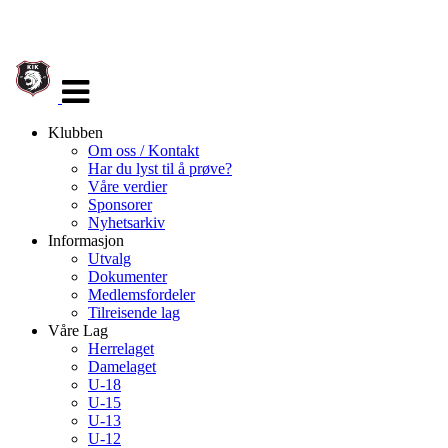
Veksle
navigasjon
Klubben
Om oss / Kontakt
Har du lyst til å prøve?
Våre verdier
Sponsorer
Nyhetsarkiv
Informasjon
Utvalg
Dokumenter
Medlemsfordeler
Tilreisende lag
Våre Lag
Herrelaget
Damelaget
U-18
U-15
U-13
U-12