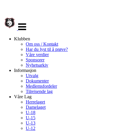
Veksle
navigasjon
Klubben
Om oss / Kontakt
Har du lyst til å prøve?
Våre verdier
Sponsorer
Nyhetsarkiv
Informasjon
Utvalg
Dokumenter
Medlemsfordeler
Tilreisende lag
Våre Lag
Herrelaget
Damelaget
U-18
U-15
U-13
U-12