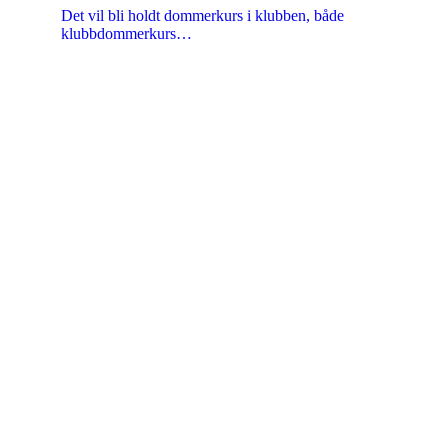
Det vil bli holdt dommerkurs i klubben, både
klubbdommerkurs…
Kristiansand Ishockeyklubb
Møllevannsveien 36, 4616 KRISTIANSAND S
Org. nr.: 994 155 210
+ 47 929 66 520
post@kik.no
Bli medlem i klubben!