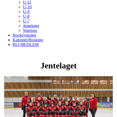
U-11
U-10
U-9
U-8
U-7
Jentelaget
Warriors
Hockeyskolen
Kalender/Booking
BLI MEDLEM
Jentelaget