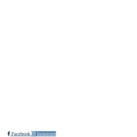
Kristiansand Ishockeyklubb
Møllevannsveien 36, 4616 KRISTIANSAND S
Org. nr.: 994 155 210
+ 47 929 66 520
post@kik.no
Bli medlem i klubben!
Trykk her for innmelding
Facebook
Instagram