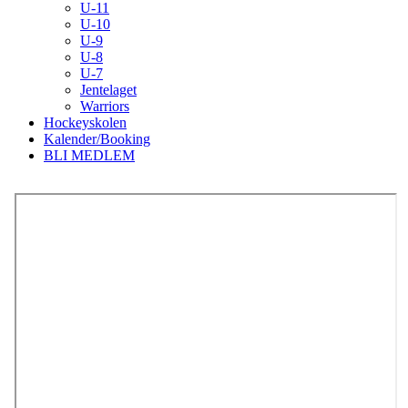
U-11
U-10
U-9
U-8
U-7
Jentelaget
Warriors
Hockeyskolen
Kalender/Booking
BLI MEDLEM