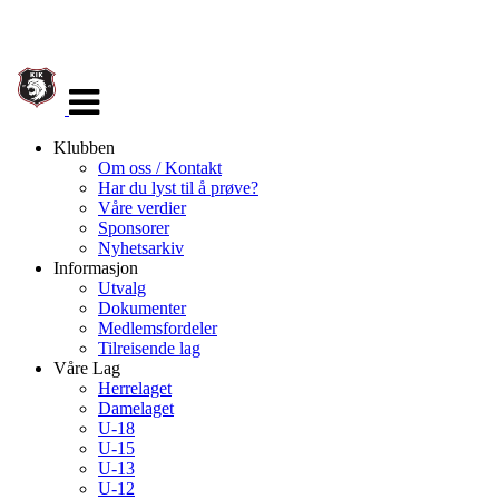
Veksle
navigasjon
Klubben
Om oss / Kontakt
Har du lyst til å prøve?
Våre verdier
Sponsorer
Nyhetsarkiv
Informasjon
Utvalg
Dokumenter
Medlemsfordeler
Tilreisende lag
Våre Lag
Herrelaget
Damelaget
U-18
U-15
U-13
U-12