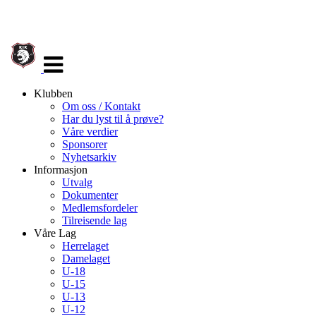
Veksle
navigasjon
Klubben
Om oss / Kontakt
Har du lyst til å prøve?
Våre verdier
Sponsorer
Nyhetsarkiv
Informasjon
Utvalg
Dokumenter
Medlemsfordeler
Tilreisende lag
Våre Lag
Herrelaget
Damelaget
U-18
U-15
U-13
U-12