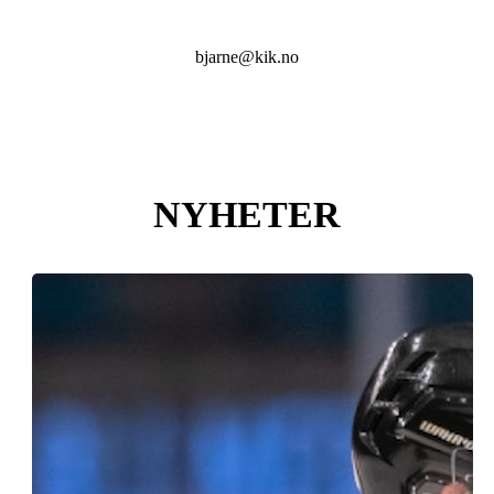
bjarne@kik.no
NYHETER