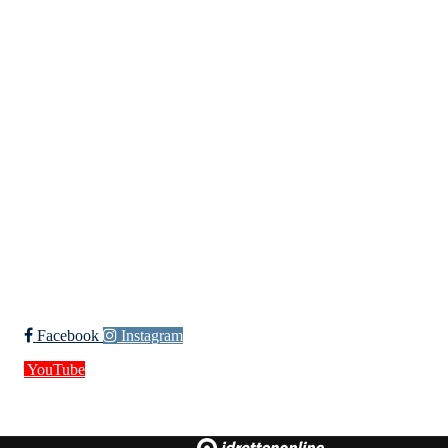
Kristiansand Ishockeyklubb
Møllevannsveien 36, 4616 KRISTIANSAND S
Org. nr.: 994 155 210
+ 47 929 66 520
post@kik.no
Bli medlem i klubben!
Trykk her for innmelding
Facebook
Instagram
YouTube