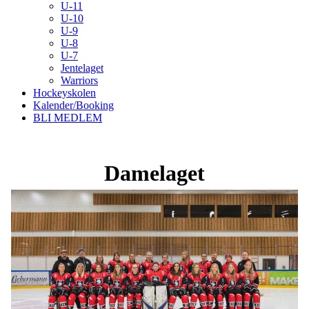
U-11
U-10
U-9
U-8
U-7
Jentelaget
Warriors
Hockeyskolen
Kalender/Booking
BLI MEDLEM
Damelaget