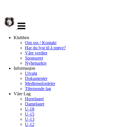
Veksle
navigasjon
Klubben
Om oss / Kontakt
Har du lyst til å prøve?
Våre verdier
Sponsorer
Nyhetsarkiv
Informasjon
Utvalg
Dokumenter
Medlemsfordeler
Tilreisende lag
Våre Lag
Herrelaget
Damelaget
U-18
U-15
U-13
U-12