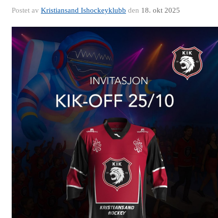
Postet av
Kristiansand Ishockeyklubb
den
18. okt 2025