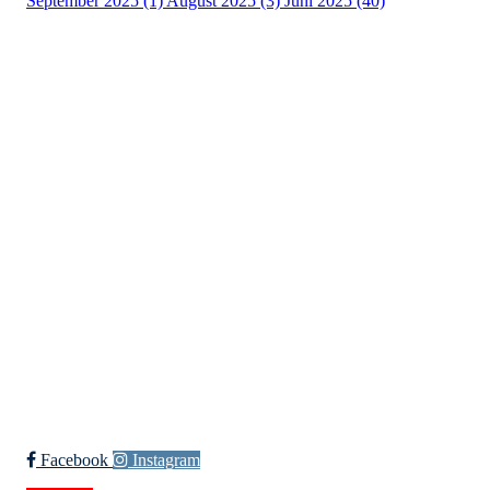
September 2025 (1)
August 2025 (3)
Juni 2025 (40)
Kristiansand Ishockeyklubb
Møllevannsveien 36, 4616 KRISTIANSAND S
Org. nr.: 994 155 210
+ 47 929 66 520
post@kik.no
Bli medlem i klubben!
Trykk her for innmelding
Facebook
Instagram