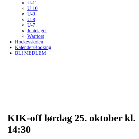
U-11
U-10
U-9
U-8
U-7
Jentelaget
Warriors
Hockeyskolen
Kalender/Booking
BLI MEDLEM
KIK-off lørdag 25. oktober kl.
14:30