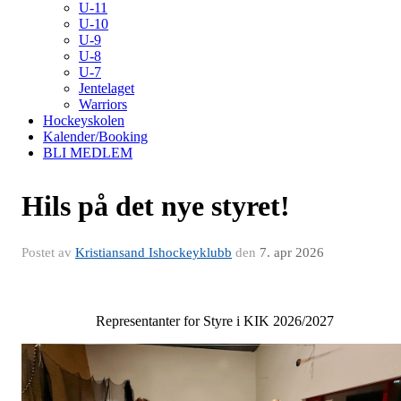
U-11
U-10
U-9
U-8
U-7
Jentelaget
Warriors
Hockeyskolen
Kalender/Booking
BLI MEDLEM
Hils på det nye styret!
Postet av
Kristiansand Ishockeyklubb
den
7. apr 2026
Representanter for Styre i KIK 2026/2027