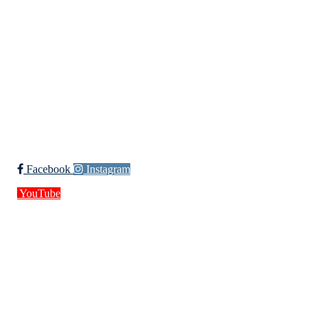
Org. nr.: 994 155 210
+ 47 929 66 520
post@kik.no
Bli medlem i klubben!
Trykk her for innmelding
Facebook
Instagram
YouTube