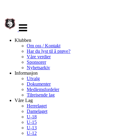
Veksle
navigasjon
Klubben
Om oss / Kontakt
Har du lyst til å prøve?
Våre verdier
Sponsorer
Nyhetsarkiv
Informasjon
Utvalg
Dokumenter
Medlemsfordeler
Tilreisende lag
Våre Lag
Herrelaget
Damelaget
U-18
U-15
U-13
U-12