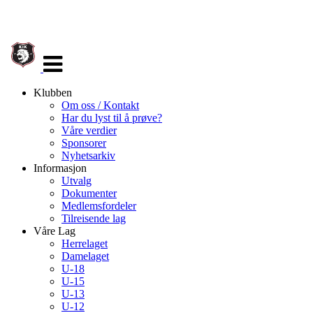
Veksle
navigasjon
Klubben
Om oss / Kontakt
Har du lyst til å prøve?
Våre verdier
Sponsorer
Nyhetsarkiv
Informasjon
Utvalg
Dokumenter
Medlemsfordeler
Tilreisende lag
Våre Lag
Herrelaget
Damelaget
U-18
U-15
U-13
U-12