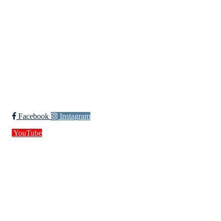
Org. nr.: 994 155 210
+ 47 929 66 520
post@kik.no
Bli medlem i klubben!
Trykk her for innmelding
Facebook
Instagram
YouTube