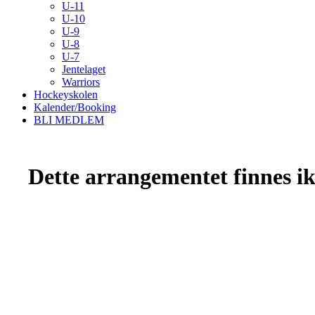
U-11
U-10
U-9
U-8
U-7
Jentelaget
Warriors
Hockeyskolen
Kalender/Booking
BLI MEDLEM
Dette arrangementet finnes ikk
Kristiansand Ishockeyklubb
Møllevannsveien 36, 4616 KRISTIANSAND S