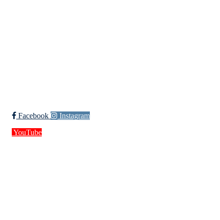
Org. nr.: 994 155 210
+ 47 929 66 520
post@kik.no
Bli medlem i klubben!
Trykk her for innmelding
Facebook
Instagram
YouTube