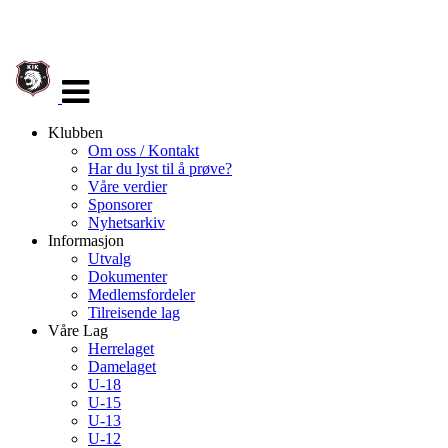
Veksle
navigasjon
Klubben
Om oss / Kontakt
Har du lyst til å prøve?
Våre verdier
Sponsorer
Nyhetsarkiv
Informasjon
Utvalg
Dokumenter
Medlemsfordeler
Tilreisende lag
Våre Lag
Herrelaget
Damelaget
U-18
U-15
U-13
U-12