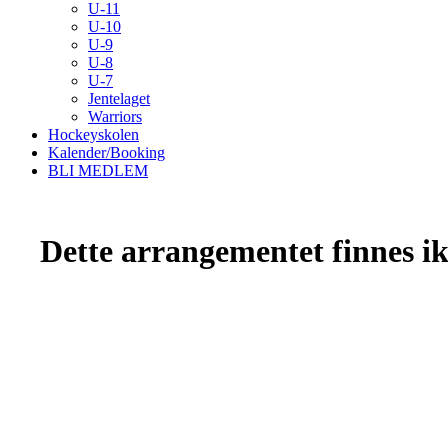
U-11
U-10
U-9
U-8
U-7
Jentelaget
Warriors
Hockeyskolen
Kalender/Booking
BLI MEDLEM
Dette arrangementet finnes ikk
Kristiansand Ishockeyklubb
Møllevannsveien 36, 4616 KRISTIANSAND S