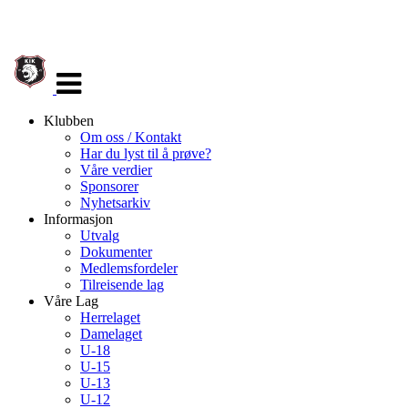
Veksle
navigasjon
Klubben
Om oss / Kontakt
Har du lyst til å prøve?
Våre verdier
Sponsorer
Nyhetsarkiv
Informasjon
Utvalg
Dokumenter
Medlemsfordeler
Tilreisende lag
Våre Lag
Herrelaget
Damelaget
U-18
U-15
U-13
U-12