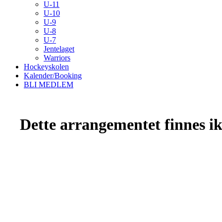
U-11
U-10
U-9
U-8
U-7
Jentelaget
Warriors
Hockeyskolen
Kalender/Booking
BLI MEDLEM
Dette arrangementet finnes ikk
Kristiansand Ishockeyklubb
Møllevannsveien 36, 4616 KRISTIANSAND S