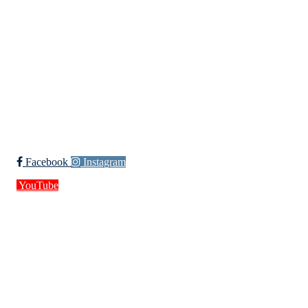
Org. nr.: 994 155 210
+ 47 929 66 520
post@kik.no
Bli medlem i klubben!
Trykk her for innmelding
Facebook
Instagram
YouTube