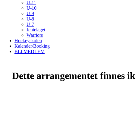
U-11
U-10
U-9
U-8
U-7
Jentelaget
Warriors
Hockeyskolen
Kalender/Booking
BLI MEDLEM
Dette arrangementet finnes ikk
Kristiansand Ishockeyklubb
Møllevannsveien 36, 4616 KRISTIANSAND S