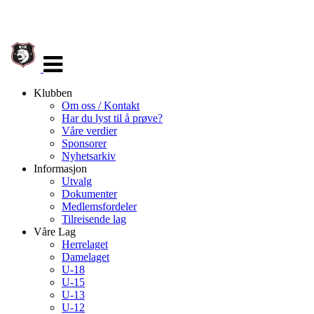
Veksle
navigasjon
Klubben
Om oss / Kontakt
Har du lyst til å prøve?
Våre verdier
Sponsorer
Nyhetsarkiv
Informasjon
Utvalg
Dokumenter
Medlemsfordeler
Tilreisende lag
Våre Lag
Herrelaget
Damelaget
U-18
U-15
U-13
U-12