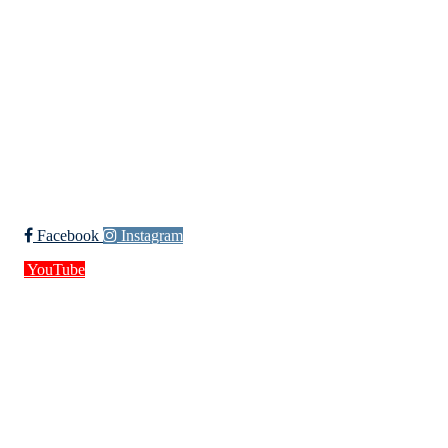
Org. nr.: 994 155 210
+ 47 929 66 520
post@kik.no
Bli medlem i klubben!
Trykk her for innmelding
Facebook
Instagram
YouTube