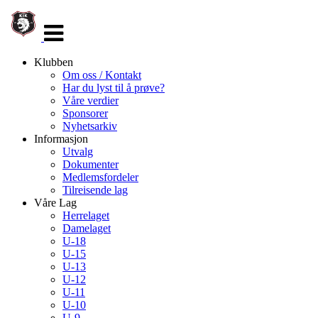
Veksle
navigasjon
Klubben
Om oss / Kontakt
Har du lyst til å prøve?
Våre verdier
Sponsorer
Nyhetsarkiv
Informasjon
Utvalg
Dokumenter
Medlemsfordeler
Tilreisende lag
Våre Lag
Herrelaget
Damelaget
U-18
U-15
U-13
U-12
U-11
U-10
U-9