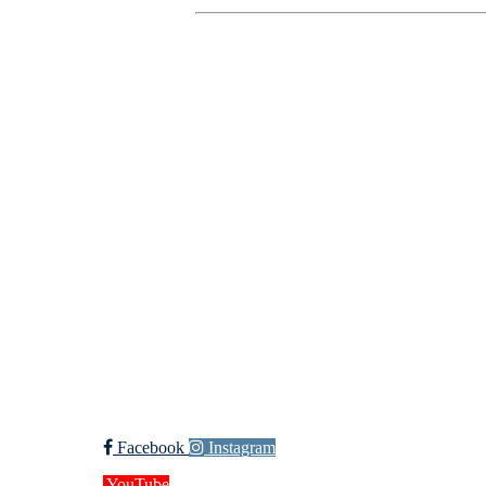
Kristiansand Ishockeykl
Møllevannsveien 36, 4616 KRISTIANSAND
Org. nr.: 994 155 210
+ 47 929 66 520
post@kik.no
Bli medlem i klubben!
Trykk her for innmelding
Facebook
Instagram
YouTube