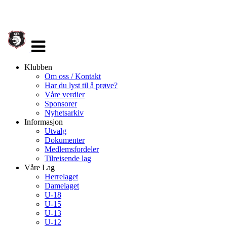
Veksle
navigasjon
Klubben
Om oss / Kontakt
Har du lyst til å prøve?
Våre verdier
Sponsorer
Nyhetsarkiv
Informasjon
Utvalg
Dokumenter
Medlemsfordeler
Tilreisende lag
Våre Lag
Herrelaget
Damelaget
U-18
U-15
U-13
U-12