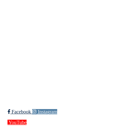
Kristiansand Ishockeyklubb
Møllevannsveien 36, 4616 KRISTIANSAND S
Org. nr.: 994 155 210
+ 47 929 66 520
post@kik.no
Bli medlem i klubben!
Trykk her for innmelding
Facebook
Instagram
YouTube