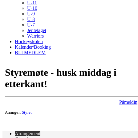
U-11
U-10
U-9
U-8
U-7
Jentelaget
Warriors
Hockeyskolen
Kalender/Booking
BLI MEDLEM
Styremøte - husk middag i
etterkant!
Påmeldin
Arrangør:
Styret
Arrangement