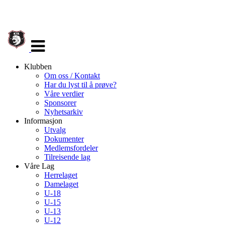
Veksle
navigasjon
Klubben
Om oss / Kontakt
Har du lyst til å prøve?
Våre verdier
Sponsorer
Nyhetsarkiv
Informasjon
Utvalg
Dokumenter
Medlemsfordeler
Tilreisende lag
Våre Lag
Herrelaget
Damelaget
U-18
U-15
U-13
U-12