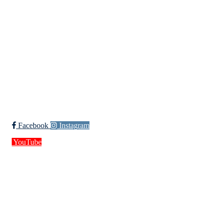
Møllevannsveien 36, 4616 KRISTIANSAND S
Org. nr.: 994 155 210
+ 47 929 66 520
post@kik.no
Bli medlem i klubben!
Trykk her for innmelding
Facebook
Instagram
YouTube