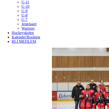
U-11
U-10
U-9
U-8
U-7
Jentelaget
Warriors
Hockeyskolen
Kalender/Booking
BLI MEDLEM