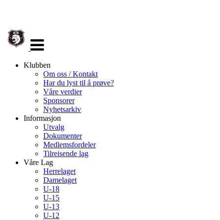
Veksle
navigasjon
Klubben
Om oss / Kontakt
Har du lyst til å prøve?
Våre verdier
Sponsorer
Nyhetsarkiv
Informasjon
Utvalg
Dokumenter
Medlemsfordeler
Tilreisende lag
Våre Lag
Herrelaget
Damelaget
U-18
U-15
U-13
U-12