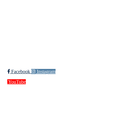
Org. nr.: 994 155 210
+ 47 929 66 520
post@kik.no
Bli medlem i klubben!
Trykk her for innmelding
Facebook
Instagram
YouTube