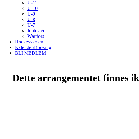
U-11
U-10
U-9
U-8
U-7
Jentelaget
Warriors
Hockeyskolen
Kalender/Booking
BLI MEDLEM
Dette arrangementet finnes ikk
Kristiansand Ishockeyklubb
Møllevannsveien 36, 4616 KRISTIANSAND S