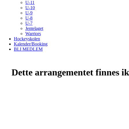
U-11
U-10
U-9
U-8
U-7
Jentelaget
Warriors
Hockeyskolen
Kalender/Booking
BLI MEDLEM
Dette arrangementet finnes ikk
Kristiansand Ishockeyklubb
Møllevannsveien 36, 4616 KRISTIANSAND S