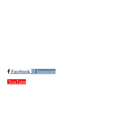
Org. nr.: 994 155 210
+ 47 929 66 520
post@kik.no
Bli medlem i klubben!
Trykk her for innmelding
Facebook
Instagram
YouTube