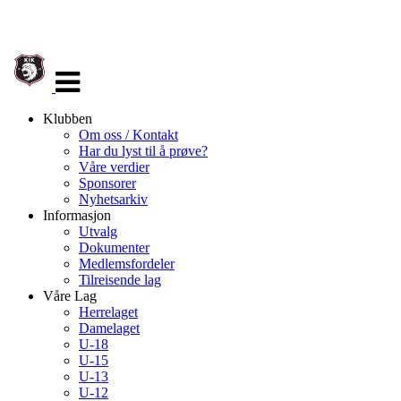
Veksle
navigasjon
Klubben
Om oss / Kontakt
Har du lyst til å prøve?
Våre verdier
Sponsorer
Nyhetsarkiv
Informasjon
Utvalg
Dokumenter
Medlemsfordeler
Tilreisende lag
Våre Lag
Herrelaget
Damelaget
U-18
U-15
U-13
U-12