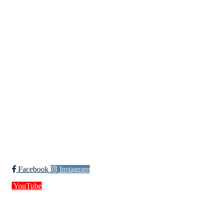
Kristiansand Ishockeyklubb
Møllevannsveien 36, 4616 KRISTIANSAND S
Org. nr.: 994 155 210
+ 47 929 66 520
post@kik.no
Bli medlem i klubben!
Trykk her for innmelding
Facebook
Instagram
YouTube