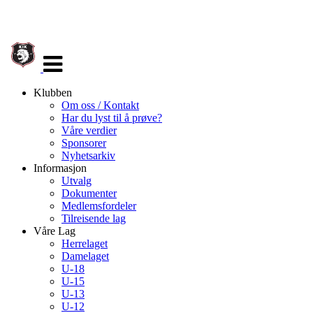
Veksle
navigasjon
Klubben
Om oss / Kontakt
Har du lyst til å prøve?
Våre verdier
Sponsorer
Nyhetsarkiv
Informasjon
Utvalg
Dokumenter
Medlemsfordeler
Tilreisende lag
Våre Lag
Herrelaget
Damelaget
U-18
U-15
U-13
U-12