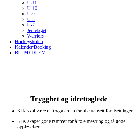
U-11
U-10
U-9
U-8
U-7
Jentelaget
Warriors
Hockeyskolen
Kalender/Booking
BLI MEDLEM
Trygghet og idrettsglede
KIK skal være en trygg arena for alle uansett forutsetninger
KIK skaper gode rammer for å føle mestring og få gode
opplevelser.