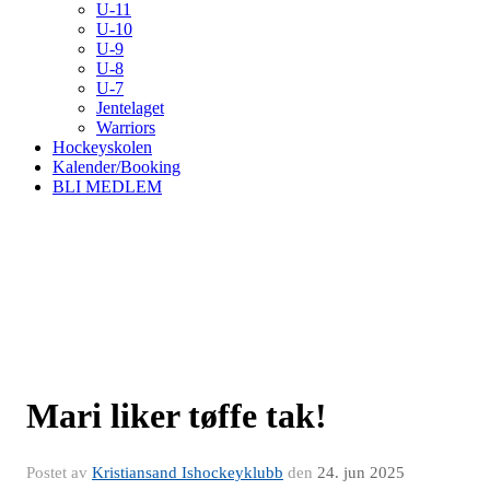
U-11
U-10
U-9
U-8
U-7
Jentelaget
Warriors
Hockeyskolen
Kalender/Booking
BLI MEDLEM
Mari liker tøffe tak!
Postet av
Kristiansand Ishockeyklubb
den
24. jun 2025