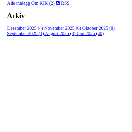
Alle innlegg
Om KIK (2)
RSS
Arkiv
Desember 2025 (4)
November 2025 (6)
Oktober 2025 (8)
September 2025 (1)
August 2025 (3)
Juni 2025 (40)
Kristiansand Ishockeyklubb
Møllevannsveien 36, 4616 KRISTIANSAND S
Org. nr.: 994 155 210
+ 47 929 66 520
post@kik.no
Bli medlem i klubben!