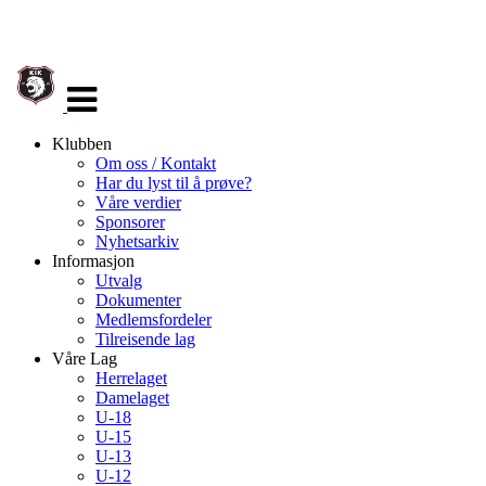
Veksle
navigasjon
Klubben
Om oss / Kontakt
Har du lyst til å prøve?
Våre verdier
Sponsorer
Nyhetsarkiv
Informasjon
Utvalg
Dokumenter
Medlemsfordeler
Tilreisende lag
Våre Lag
Herrelaget
Damelaget
U-18
U-15
U-13
U-12