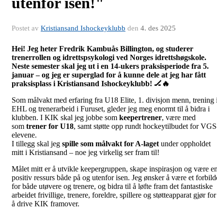
utenfor isen!"
Postet av
Kristiansand Ishockeyklubb
den
4. des 2025
Hei! Jeg heter Fredrik Kambuås Billington, og studerer
trenerrollen og idrettspsykologi ved Norges idrettshøgskole.
Neste semester skal jeg ut i en 14-ukers praksisperiode fra 5.
januar – og jeg er superglad for å kunne dele at jeg har fått
praksisplass i Kristiansand Ishockeyklubb!
🏒🔥
Som målvakt med erfaring fra U18 Elite, 1. divisjon menn, trening 
EHL og trenerarbeid i Furuset, gleder jeg meg enormt til å bidra i
klubben. I KIK skal jeg jobbe som
keepertrener
, være med
som
trener for U18
, samt støtte opp rundt hockeytilbudet for VGS
elevene.
I tillegg skal jeg
spille som målvakt for A-laget
under oppholdet
mitt i Kristiansand – noe jeg virkelig ser fram til!
Målet mitt er å utvikle keepergruppen, skape inspirasjon og være e
positiv ressurs både på og utenfor isen. Jeg ønsker å være et forbild
for både utøvere og trenere, og bidra til å løfte fram det fantastiske
arbeidet frivillige, trenere, foreldre, spillere og støtteapparat gjør for
å drive KIK framover.