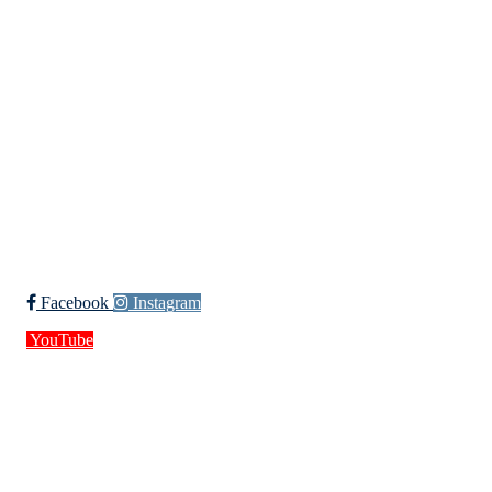
Møllevannsveien 36, 4616 KRISTIANSAND S
Org. nr.: 994 155 210
+ 47 929 66 520
post@kik.no
Bli medlem i klubben!
Trykk her for innmelding
Facebook
Instagram
YouTube