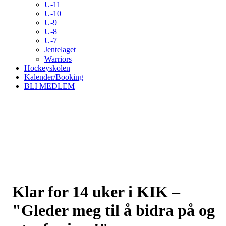
U-11
U-10
U-9
U-8
U-7
Jentelaget
Warriors
Hockeyskolen
Kalender/Booking
BLI MEDLEM
Klar for 14 uker i KIK –
"Gleder meg til å bidra på og