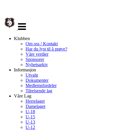
Veksle
navigasjon
Klubben
Om oss / Kontakt
Har du lyst til å prøve?
Våre verdier
Sponsorer
Nyhetsarkiv
Informasjon
Utvalg
Dokumenter
Medlemsfordeler
Tilreisende lag
Våre Lag
Herrelaget
Damelaget
U-18
U-15
U-13
U-12