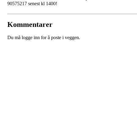
90575217 senest kl 1400!
Kommentarer
Du må logge inn for å poste i veggen.
Kristiansand Ishockeyklubb
Møllevannsveien 36, 4616 KRISTIANSAND S
Org. nr.: 994 155 210
+ 47 929 66 520
post@kik.no