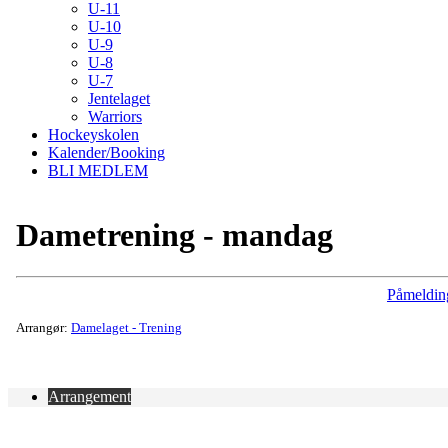
U-11
U-10
U-9
U-8
U-7
Jentelaget
Warriors
Hockeyskolen
Kalender/Booking
BLI MEDLEM
Dametrening - mandag
Påmeldin
Arrangør:
Damelaget - Trening
Arrangement