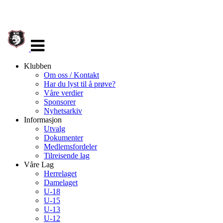
Veksle
navigasjon
Klubben
Om oss / Kontakt
Har du lyst til å prøve?
Våre verdier
Sponsorer
Nyhetsarkiv
Informasjon
Utvalg
Dokumenter
Medlemsfordeler
Tilreisende lag
Våre Lag
Herrelaget
Damelaget
U-18
U-15
U-13
U-12