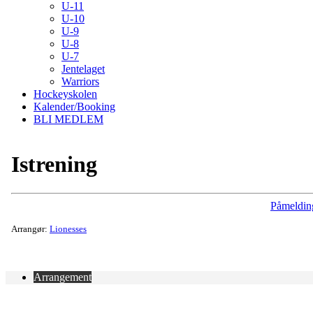
U-11
U-10
U-9
U-8
U-7
Jentelaget
Warriors
Hockeyskolen
Kalender/Booking
BLI MEDLEM
Istrening
Påmeldin
Arrangør:
Lionesses
Arrangement