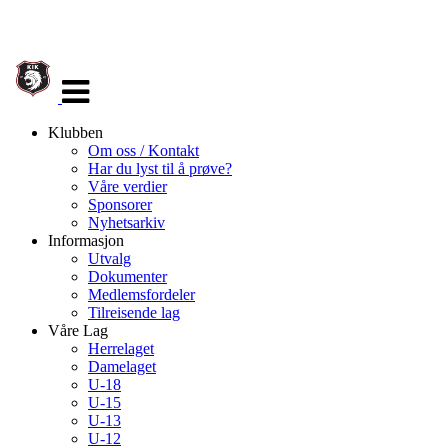
Veksle
navigasjon
Klubben
Om oss / Kontakt
Har du lyst til å prøve?
Våre verdier
Sponsorer
Nyhetsarkiv
Informasjon
Utvalg
Dokumenter
Medlemsfordeler
Tilreisende lag
Våre Lag
Herrelaget
Damelaget
U-18
U-15
U-13
U-12