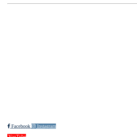
Kristiansand Ishockeyklubb
Møllevannsveien 36, 4616 KRISTIANSAND S
Org. nr.: 994 155 210
+ 47 929 66 520
post@kik.no
Bli medlem i klubben!
Trykk her for innmelding
Facebook
Instagram
YouTube