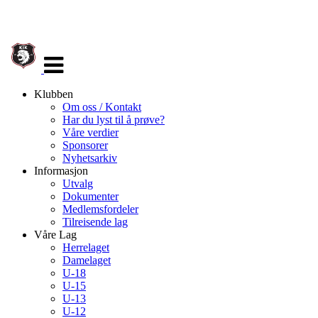
Veksle
navigasjon
Klubben
Om oss / Kontakt
Har du lyst til å prøve?
Våre verdier
Sponsorer
Nyhetsarkiv
Informasjon
Utvalg
Dokumenter
Medlemsfordeler
Tilreisende lag
Våre Lag
Herrelaget
Damelaget
U-18
U-15
U-13
U-12