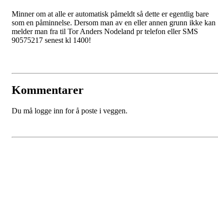
Minner om at alle er automatisk påmeldt så dette er egentlig bare
som en påminnelse. Dersom man av en eller annen grunn ikke kan
melder man fra til Tor Anders Nodeland pr telefon eller SMS
90575217 senest kl 1400!
Kommentarer
Du må logge inn for å poste i veggen.
Kristiansand Ishockeyklubb
Møllevannsveien 36, 4616 KRISTIANSAND S