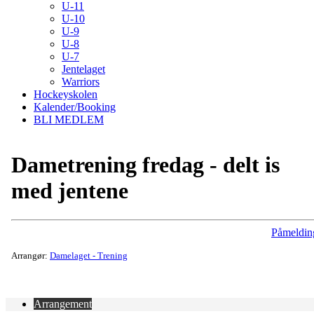
U-11
U-10
U-9
U-8
U-7
Jentelaget
Warriors
Hockeyskolen
Kalender/Booking
BLI MEDLEM
Dametrening fredag - delt is
med jentene
Påmeldin
Arrangør:
Damelaget - Trening
Arrangement