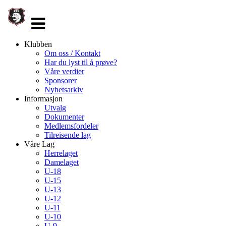
Veksle
navigasjon
Klubben
Om oss / Kontakt
Har du lyst til å prøve?
Våre verdier
Sponsorer
Nyhetsarkiv
Informasjon
Utvalg
Dokumenter
Medlemsfordeler
Tilreisende lag
Våre Lag
Herrelaget
Damelaget
U-18
U-15
U-13
U-12
U-11
U-10
U-9