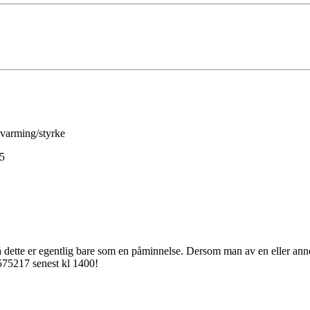
ppvarming/styrke
45
å dette er egentlig bare som en påminnelse. Dersom man av en eller ann
575217 senest kl 1400!