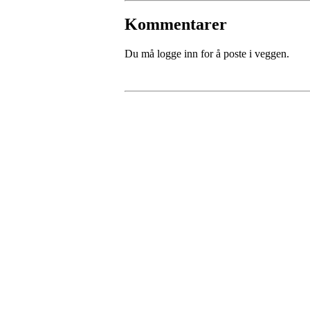
Kommentarer
Du må logge inn for å poste i veggen.
Kristiansand Ishockeykl
Møllevannsveien 36, 4616 KRISTIANSAND
Org. nr.: 994 155 210
+ 47 929 66 520
post@kik.no
Bli medlem i klubben!