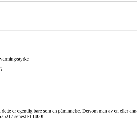
ppvarming/styrke
45
å dette er egentlig bare som en påminnelse. Dersom man av en eller ann
575217 senest kl 1400!