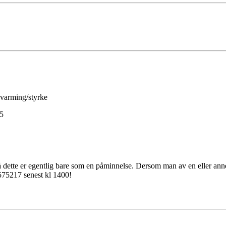
ppvarming/styrke
45
å dette er egentlig bare som en påminnelse. Dersom man av en eller ann
575217 senest kl 1400!