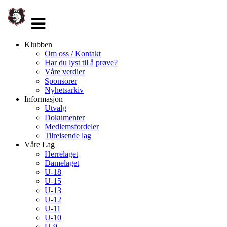
Veksle
navigasjon
Klubben
Om oss / Kontakt
Har du lyst til å prøve?
Våre verdier
Sponsorer
Nyhetsarkiv
Informasjon
Utvalg
Dokumenter
Medlemsfordeler
Tilreisende lag
Våre Lag
Herrelaget
Damelaget
U-18
U-15
U-13
U-12
U-11
U-10
U-9