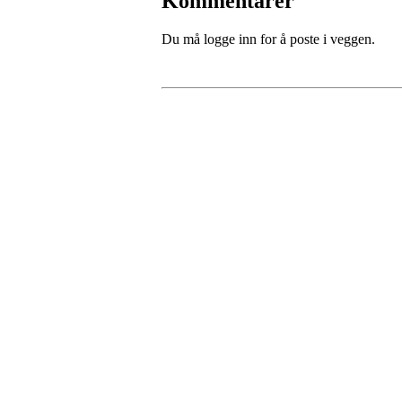
Kommentarer
Du må logge inn for å poste i veggen.
Kristiansand Ishockeykl
Møllevannsveien 36, 4616 KRISTIANSAND
Org. nr.: 994 155 210
+ 47 929 66 520
post@kik.no
Bli medlem i klubben!