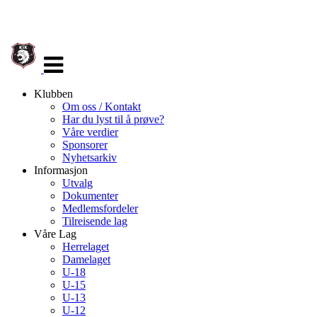
Veksle
navigasjon
Klubben
Om oss / Kontakt
Har du lyst til å prøve?
Våre verdier
Sponsorer
Nyhetsarkiv
Informasjon
Utvalg
Dokumenter
Medlemsfordeler
Tilreisende lag
Våre Lag
Herrelaget
Damelaget
U-18
U-15
U-13
U-12