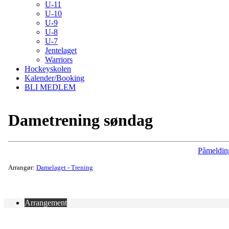
U-11
U-10
U-9
U-8
U-7
Jentelaget
Warriors
Hockeyskolen
Kalender/Booking
BLI MEDLEM
Dametrening søndag
Påmeldin
Arrangør:
Damelaget - Trening
Arrangement