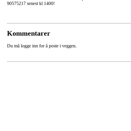
90575217 senest kl 1400!
Kommentarer
Du må logge inn for å poste i veggen.
Kristiansand Ishockeyklubb
Møllevannsveien 36, 4616 KRISTIANSAND S
Org. nr.: 994 155 210
+ 47 929 66 520
post@kik.no