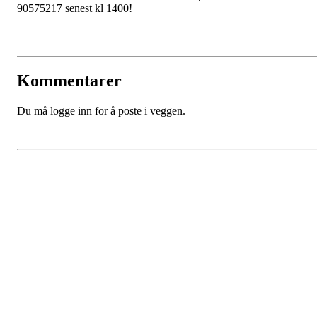
90575217 senest kl 1400!
Kommentarer
Du må logge inn for å poste i veggen.
Kristiansand Ishockeyklubb
Møllevannsveien 36, 4616 KRISTIANSAND S
Org. nr.: 994 155 210
+ 47 929 66 520
post@kik.no