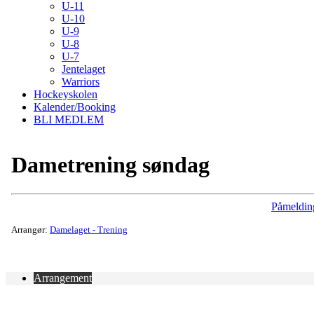
U-11
U-10
U-9
U-8
U-7
Jentelaget
Warriors
Hockeyskolen
Kalender/Booking
BLI MEDLEM
Dametrening søndag
Påmeldin
Arrangør:
Damelaget - Trening
Arrangement