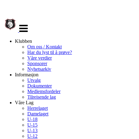
Veksle
navigasjon
Klubben
Om oss / Kontakt
Har du lyst til å prøve?
Våre verdier
Sponsorer
Nyhetsarkiv
Informasjon
Utvalg
Dokumenter
Medlemsfordeler
Tilreisende lag
Våre Lag
Herrelaget
Damelaget
U-18
U-15
U-13
U-12