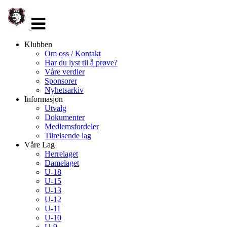
Veksle
navigasjon
Klubben
Om oss / Kontakt
Har du lyst til å prøve?
Våre verdier
Sponsorer
Nyhetsarkiv
Informasjon
Utvalg
Dokumenter
Medlemsfordeler
Tilreisende lag
Våre Lag
Herrelaget
Damelaget
U-18
U-15
U-13
U-12
U-11
U-10
U-9