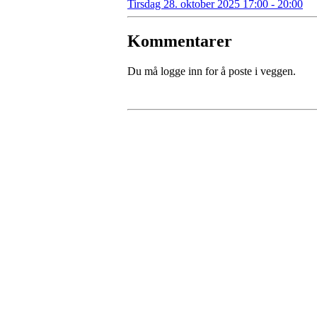
Tirsdag 28. oktober 2025 17:00 - 20:00
Kommentarer
Du må logge inn for å poste i veggen.
Kristiansand Ishockeykl
Møllevannsveien 36, 4616 KRISTIANSAND
Org. nr.: 994 155 210
+ 47 929 66 520
post@kik.no