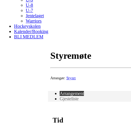
U-8
U-7
Jentelaget
Warriors
Hockeyskolen
Kalender/Booking
BLI MEDLEM
Styremøte
Arrangør:
Styret
Arrangement
Gjesteliste
Tid