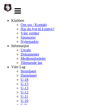
Veksle
navigasjon
Klubben
Om oss / Kontakt
Har du lyst til å prøve?
Våre verdier
Sponsorer
Nyhetsarkiv
Informasjon
Utvalg
Dokumenter
Medlemsfordeler
Tilreisende lag
Våre Lag
Herrelaget
Damelaget
U-18
U-15
U-13
U-12
U-11
U-10
U-9