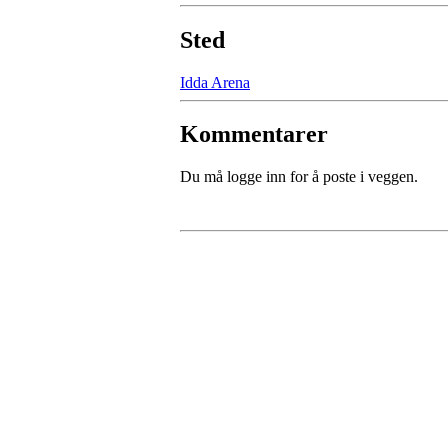
Sted
Idda Arena
Kommentarer
Du må logge inn for å poste i veggen.
Kristiansand Ishockeykl
Møllevannsveien 36, 4616 KRISTIANSAND
Org. nr.: 994 155 210
+ 47 929 66 520