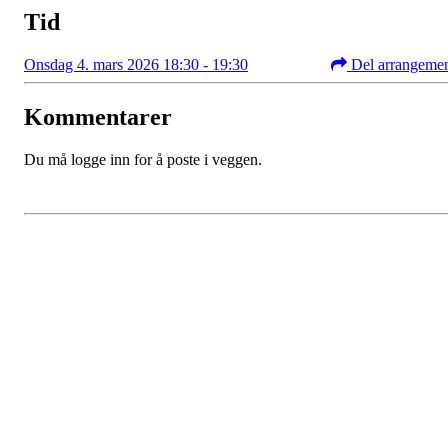
Tid
Onsdag 4. mars 2026 18:30 - 19:30
Del arrangeme
Kommentarer
Du må logge inn for å poste i veggen.
Kristiansand Ishockeyklubb
Møllevannsveien 36, 4616 KRISTIANSAND S
Org. nr.: 994 155 210
+ 47 929 66 520
post@kik.no