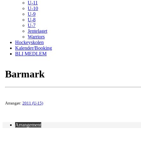
U-11
U-10
U-9
U-8
U-7
Jentelaget
Warriors
Hockeyskolen
Kalender/Booking
BLI MEDLEM
Barmark
Arrangør:
2011 (U-15)
Arrangement