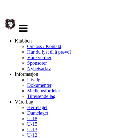
Veksle
navigasjon
Klubben
Om oss / Kontakt
Har du lyst til å prøve?
Våre verdier
Sponsorer
Nyhetsarkiv
Informasjon
Utvalg
Dokumenter
Medlemsfordeler
Tilreisende lag
Våre Lag
Herrelaget
Damelaget
U-18
U-15
U-13
U-12