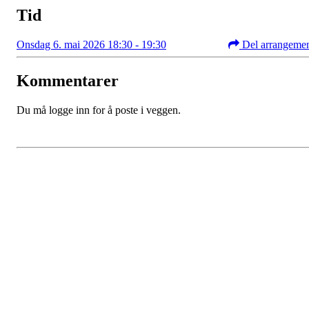
Tid
Onsdag 6. mai 2026 18:30 - 19:30
Del arrangeme
Kommentarer
Du må logge inn for å poste i veggen.
Kristiansand Ishockeyklubb
Møllevannsveien 36, 4616 KRISTIANSAND S
Org. nr.: 994 155 210
+ 47 929 66 520
post@kik.no