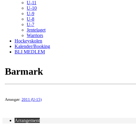
U-11
U-10
U-9
U-8
U-7
Jentelaget
Warriors
Hockeyskolen
Kalender/Booking
BLI MEDLEM
Barmark
Arrangør:
2011 (U-15)
Arrangement