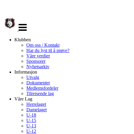
Veksle
navigasjon
Klubben
Om oss / Kontakt
Har du lyst til å prøve?
Våre verdier
Sponsorer
Nyhetsarkiv
Informasjon
Utvalg
Dokumenter
Medlemsfordeler
Tilreisende lag
Våre Lag
Herrelaget
Damelaget
U-18
U-15
U-13
U-12