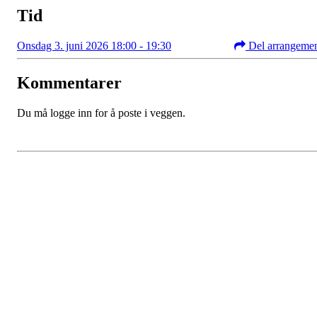
Tid
Onsdag 3. juni 2026 18:00 - 19:30
Del arrangeme
Kommentarer
Du må logge inn for å poste i veggen.
Kristiansand Ishockeyklubb
Møllevannsveien 36, 4616 KRISTIANSAND S
Org. nr.: 994 155 210
+ 47 929 66 520
post@kik.no