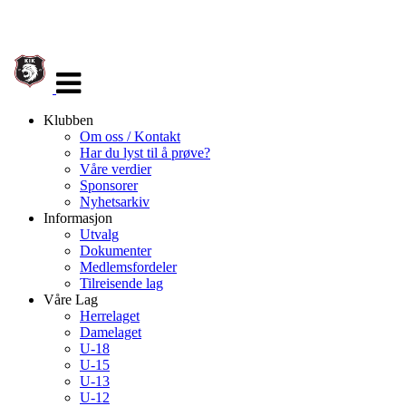
Veksle
navigasjon
Klubben
Om oss / Kontakt
Har du lyst til å prøve?
Våre verdier
Sponsorer
Nyhetsarkiv
Informasjon
Utvalg
Dokumenter
Medlemsfordeler
Tilreisende lag
Våre Lag
Herrelaget
Damelaget
U-18
U-15
U-13
U-12