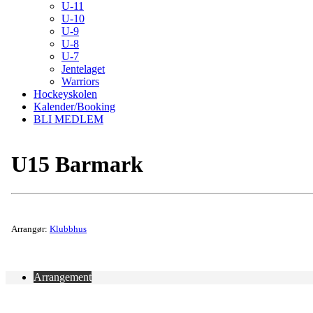
U-11
U-10
U-9
U-8
U-7
Jentelaget
Warriors
Hockeyskolen
Kalender/Booking
BLI MEDLEM
U15 Barmark
Arrangør:
Klubbhus
Arrangement