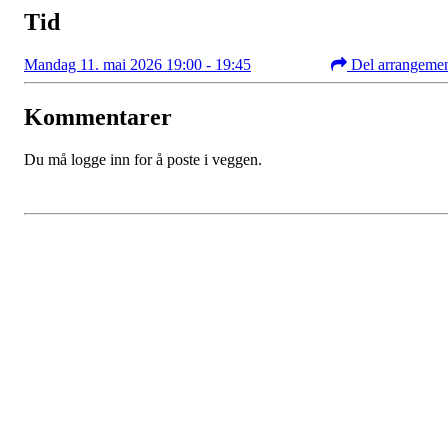
Tid
Mandag 11. mai 2026 19:00 - 19:45
Del arrangeme
Kommentarer
Du må logge inn for å poste i veggen.
Kristiansand Ishockeyklubb
Møllevannsveien 36, 4616 KRISTIANSAND S
Org. nr.: 994 155 210
+ 47 929 66 520
post@kik.no