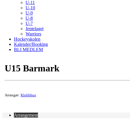
U-11
U-10
U-9
U-8
U-7
Jentelaget
Warriors
Hockeyskolen
Kalender/Booking
BLI MEDLEM
U15 Barmark
Arrangør:
Klubbhus
Arrangement