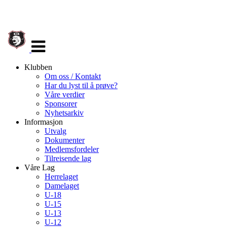
Veksle
navigasjon
Klubben
Om oss / Kontakt
Har du lyst til å prøve?
Våre verdier
Sponsorer
Nyhetsarkiv
Informasjon
Utvalg
Dokumenter
Medlemsfordeler
Tilreisende lag
Våre Lag
Herrelaget
Damelaget
U-18
U-15
U-13
U-12